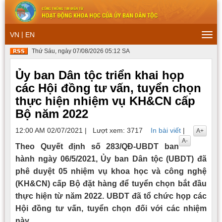
|
VN
EN
Togg
navi
Thứ Sáu, ngày 07/08/2026 05:12 SA
Ủy ban Dân tộc triển khai họp
các Hội đồng tư vấn, tuyển chọn
thực hiện nhiệm vụ KH&CN cấp
Bộ năm 2022
12:00 AM 02/07/2021
|
Lượt xem: 3717
In bài viết
|
A+
A-
Theo Quyết định số 283/QĐ-UBDT ban
hành ngày 06/5/2021, Ủy ban Dân tộc (UBDT) đã
phê duyệt 05 nhiệm vụ khoa học và công nghệ
(KH&CN) cấp Bộ đặt hàng để tuyển chọn bắt đầu
thực hiện từ năm 2022. UBDT đã tổ chức họp các
Hội đồng tư vấn, tuyển chọn đối với các nhiệm
này.