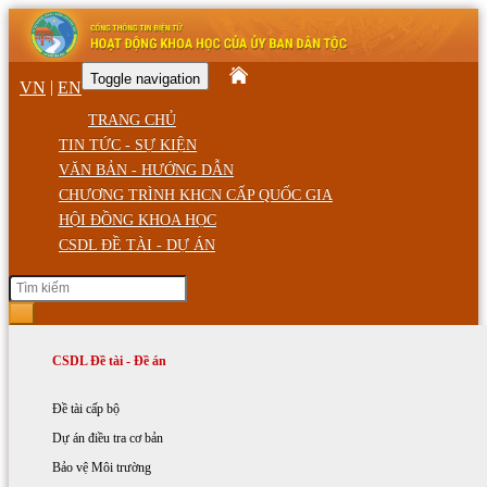
Toggle navigation
|
VN
EN
TRANG CHỦ
TIN TỨC - SỰ KIỆN
VĂN BẢN - HƯỚNG DẪN
CHƯƠNG TRÌNH KHCN CẤP QUỐC GIA
HỘI ĐỒNG KHOA HỌC
CSDL ĐỀ TÀI - DỰ ÁN
Thứ Năm, ngày 06/08/2026 9:31 CH
Tin tức - Sự kiện
Văn bản - Hướng dẫn
Hội đồng khoa học
CSDL Đề tài - Đề án
Trang chủ
Tin tức - Sự kiện
Tin tức KHCN&MT
Văn bản của UBDT
Quyết định thành lập
Đề tài cấp bộ
Bản tin Khoa học
Hoạt động của UBDT
Văn bản các Bộ, ngành
Thành viên HĐKH
Dự án điều tra cơ bản
Bản tin Khoa học
HĐKH các nhiệm kỳ
Bảo vệ Môi trường
Báo cáo kiến nghị: Đề tài nghiên cứu những giải