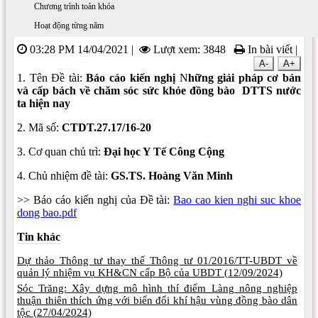
pháp cơ bản và cấp bách về chăm sóc sức khỏe
Chương trình toàn khóa
đồng bào DTTS nước ta hiện nay
Hoạt động từng năm
03:28 PM 14/04/2021
|
Lượt xem: 3848
In bài viết
|
A-
A+
1. Tên Đề tài:
Báo cáo kiến nghị
N
hững giải pháp cơ bản
và cấp bách về chăm sóc sức khỏe đồng bào DTTS nước
ta hiện nay
2. Mã số:
CTDT.27.17/16-20
3. Cơ quan chủ trì:
Đại học Y Tế Công Cộng
4. Chủ nhiệm đề tài:
GS.
TS. Hoàng Văn Minh
>> Báo cáo kiến nghị của Đề tài:
Bao cao kien nghi suc khoe
dong bao.pdf
Tin khác
Dự thảo Thông tư thay thế Thông tư 01/2016/TT-UBDT về
quản lý nhiệm vụ KH&CN cấp Bộ của UBDT (
12/09/2024)
Sóc Trăng: Xây dựng mô hình thí điểm Làng nông nghiệp
thuận thiên thích ứng với biến đổi khí hậu vùng đồng bào dân
tộc (
27/04/2024)