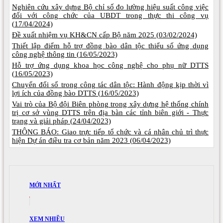
Nghiên cứu xây dựng Bộ chỉ số đo lường hiệu suất công việc
đối với công chức của UBDT trong thực thi công vụ
(
17/04/2024)
Đề xuất nhiệm vụ KH&CN cấp Bộ năm 2025 (
03/02/2024)
Thiết lập điểm hỗ trợ đồng bào dân tộc thiểu số ứng dụng
công nghệ thông tin (
16/05/2023)
Hỗ trợ ứng dụng khoa học công nghệ cho phụ nữ DTTS
(
16/05/2023)
Chuyển đổi số trong công tác dân tộc: Hành động kịp thời vì
lợi ích của đồng bào DTTS (
16/05/2023)
Vai trò của Bộ đội Biên phòng trong xây dựng hệ thống chính
trị cơ sở vùng DTTS trên địa bàn các tỉnh biên giới - Thực
trạng và giải pháp (
24/04/2023)
THÔNG BÁO: Giao trực tiếp tổ chức và cá nhân chủ trì thực
hiện Dự án điều tra cơ bản năm 2023 (
06/04/2023)
MỚI NHẤT
XEM NHIỀU