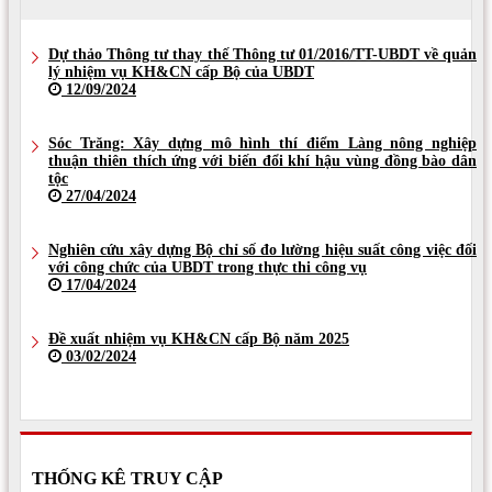
Dự thảo Thông tư thay thế Thông tư 01/2016/TT-UBDT về quản
lý nhiệm vụ KH&CN cấp Bộ của UBDT
12/09/2024
Sóc Trăng: Xây dựng mô hình thí điểm Làng nông nghiệp
thuận thiên thích ứng với biến đổi khí hậu vùng đồng bào dân
tộc
27/04/2024
Nghiên cứu xây dựng Bộ chỉ số đo lường hiệu suất công việc đối
với công chức của UBDT trong thực thi công vụ
17/04/2024
Đề xuất nhiệm vụ KH&CN cấp Bộ năm 2025
03/02/2024
THỐNG KÊ TRUY CẬP